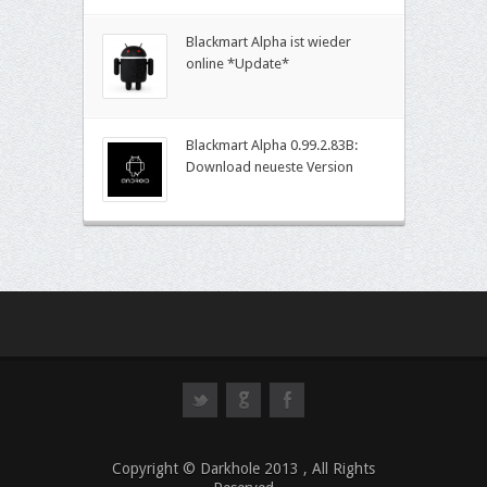
Blackmart Alpha ist wieder
online *Update*
Blackmart Alpha 0.99.2.83B:
Download neueste Version
ook
Copyright © Darkhole 2013 , All Rights